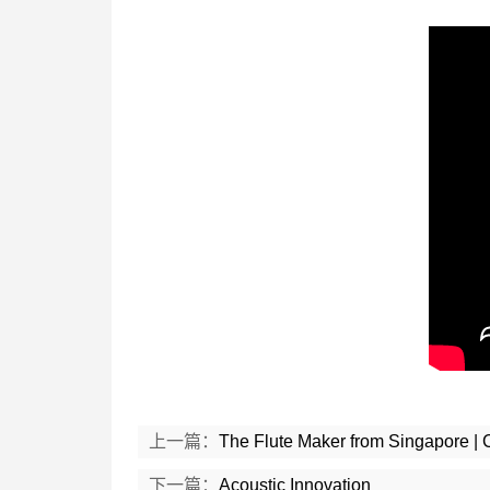
上一篇：
The Flute Maker from Singapore | 
下一篇：
Acoustic Innovation